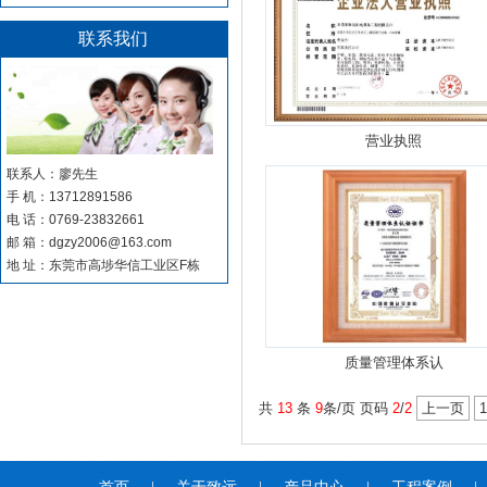
联系我们
营业执照
联系人：廖先生
手 机：13712891586
电 话：0769-23832661
邮 箱：dgzy2006@163.com
地 址：东莞市高埗华信工业区F栋
质量管理体系认
共
13
条
9
条/页 页码
2
/
2
上一页
1