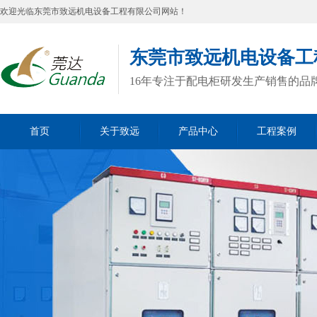
欢迎光临
东莞市致远机电设备工程有限公司
网站！
东莞市致远机电设备工
16年专注于配电柜研发生产销售的品
首页
关于致远
产品中心
工程案例