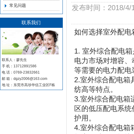
常见问题
发布时间：2018/4/
联系我们
如何选择室外配电
1. 室外综合配
电力市场对增容、
联系人：廖先生
手 机：13712891586
等需要的电力配电
电 话：0769-23832661
2.室外综合配电
邮 箱：dgzy2006@163.com
地 址：东莞市高埗华信工业区F栋
纺高等特点。
3.室外综合配电
区的低压配电系统
护用。
4.室外综合配电